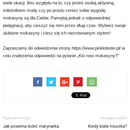
wiele okazji. Bez względu na to, czy jesteś osobą aktywną,
miłośnikiem mody czy po prostu cenisz sobie wygodę,
mokasyny są dla Ciebie. Pamiętaj jednak o odpowiedniej
pielęgnacji, aby cieszyć się nimi przez długi czas. Wybierz swoje
ulubione mokasyny i ciesz się ich niezrównanym stylem!
Zapraszamy do odwiedzenia strony https://www.pinklobster.pl/ w
celu znalezienia odpowiedzi na pytanie „Kto nosi mokasyny?”
Poprzedni artykuł
Następny artykuł
Jak powinna leżeć marynarka
Kiedy biała muszka?