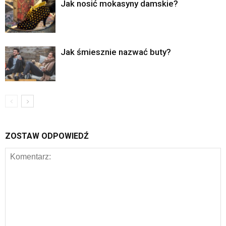
Jak nosić mokasyny damskie?
Jak śmiesznie nazwać buty?
ZOSTAW ODPOWIEDŹ