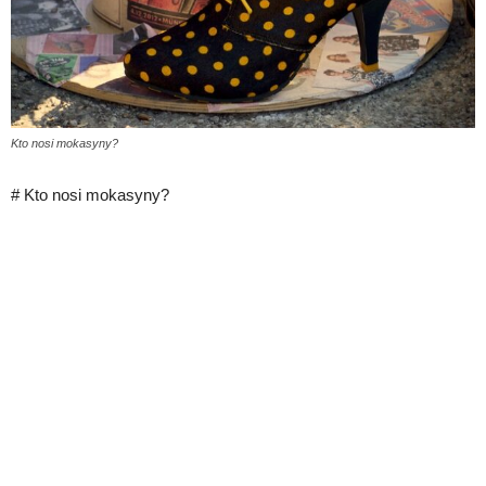
Kto nosi mokasyny?
# Kto nosi mokasyny?