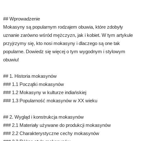
## Wprowadzenie
Mokasyny są popularnym rodzajem obuwia, które zdobyły
uznanie zarówno wśród mężczyzn, jak i kobiet. W tym artykule
przyjrzymy się, kto nosi mokasyny i dlaczego są one tak
popularne. Dowiedz się więcej o tym wygodnym i stylowym
obuwiu!
## 1. Historia mokasynów
### 1.1 Początki mokasynów
### 1.2 Mokasyny w kulturze indiańskiej
### 1.3 Popularność mokasynów w XX wieku
## 2. Wygląd i konstrukcja mokasynów
### 2.1 Materiały używane do produkcji mokasynów
### 2.2 Charakterystyczne cechy mokasynów