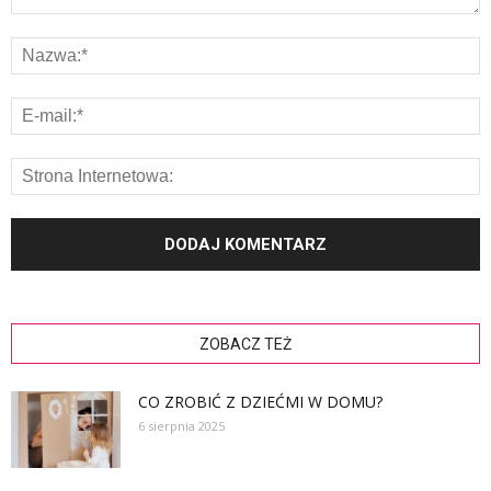
ZOBACZ TEŻ
CO ZROBIĆ Z DZIEĆMI W DOMU?
6 sierpnia 2025