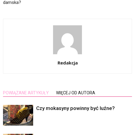
damska?
Redakcja
POWIĄZANE ARTYKUŁY
WIĘCEJ OD AUTORA
Czy mokasyny powinny być luźne?