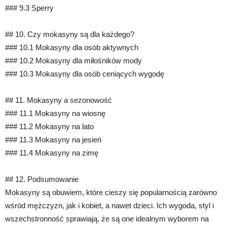
### 9.3 Sperry
## 10. Czy mokasyny są dla każdego?
### 10.1 Mokasyny dla osób aktywnych
### 10.2 Mokasyny dla miłośników mody
### 10.3 Mokasyny dla osób ceniących wygodę
## 11. Mokasyny a sezonowość
### 11.1 Mokasyny na wiosnę
### 11.2 Mokasyny na lato
### 11.3 Mokasyny na jesień
### 11.4 Mokasyny na zimę
## 12. Podsumowanie
Mokasyny są obuwiem, które cieszy się popularnością zarówno
wśród mężczyzn, jak i kobiet, a nawet dzieci. Ich wygoda, styl i
wszechstronność sprawiają, że są one idealnym wyborem na