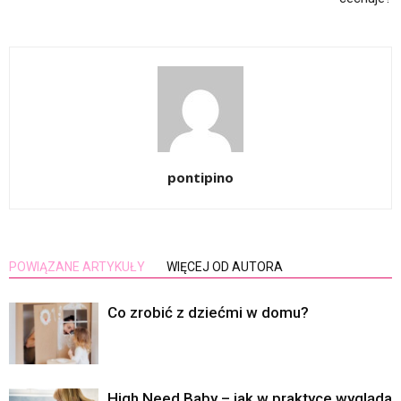
pontipino
POWIĄZANE ARTYKUŁY
WIĘCEJ OD AUTORA
Co zrobić z dziećmi w domu?
High Need Baby – jak w praktyce wygląda