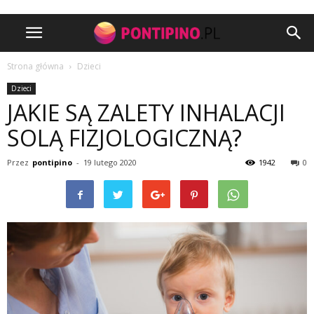
Strona główna
Dzieci
Dzieci
JAKIE SĄ ZALETY INHALACJI
SOLĄ FIZJOLOGICZNĄ?
Przez
pontipino
-
19 lutego 2020
1942
0